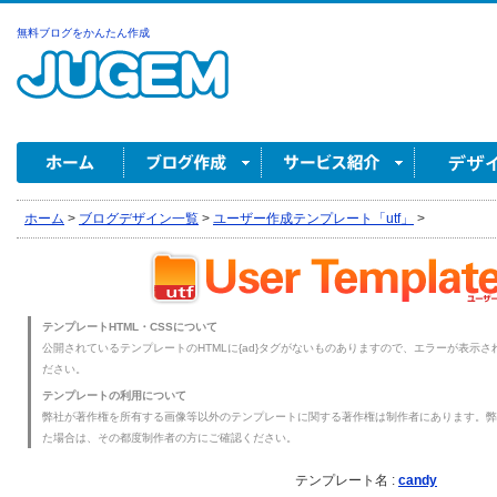
無料ブログをかんたん作成
ホーム
>
ブログデザイン一覧
>
ユーザー作成テンプレート「utf」
>
テンプレートHTML・CSSについて
公開されているテンプレートのHTMLに{ad}タグがないものありますので、エラーが表示され
ださい。
テンプレートの利用について
弊社が著作権を所有する画像等以外のテンプレートに関する著作権は制作者にあります。弊
た場合は、その都度制作者の方にご確認ください。
テンプレート名 :
candy