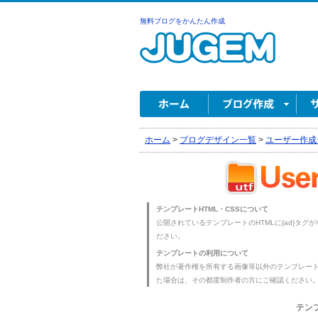
無料ブログをかんたん作成
ホーム
>
ブログデザイン一覧
>
ユーザー作成
テンプレートHTML・CSSについて
公開されているテンプレートのHTMLに{ad}タグ
ださい。
テンプレートの利用について
弊社が著作権を所有する画像等以外のテンプレー
た場合は、その都度制作者の方にご確認ください
テンプ