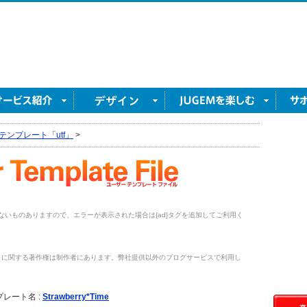
テンプレート「utf」
>
がないものありますので、エラーが表示された場合は{ad}タグを追加してご利用く
トに関する著作権は制作者にあります。弊社提供以外のブログサービスで利用し
。
レート名 :
Strawberry*Time