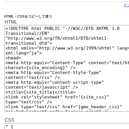
テ
HTML・CSSをコピーして使う
HTML
CSS