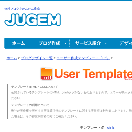
無料ブログをかんたん作成
ホーム
>
ブログデザイン一覧
>
ユーザー作成テンプレート「utf」
>
テンプレートHTML・CSSについて
公開されているテンプレートのHTMLに{ad}タグがないものありますので、エラーが表示され
ださい。
テンプレートの利用について
弊社が著作権を所有する画像等以外のテンプレートに関する著作権は制作者にあります。弊
た場合は、その都度制作者の方にご確認ください。
テンプレート名 :
girls