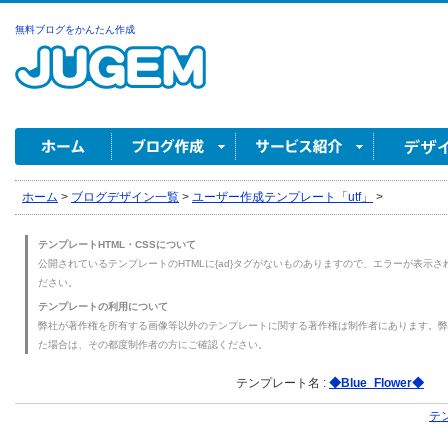
無料ブログをかんたん作成
ホーム
>
ブログデザイン一覧
>
ユーザー作成テンプレート「utf」
>
テンプレートHTML・CSSについて
公開されているテンプレートのHTMLに{ad}タグがないものありますので、エラーが表示され
ださい。
テンプレートの利用について
弊社が著作権を所有する画像等以外のテンプレートに関する著作権は制作者にあります。弊
た場合は、その都度制作者の方にご確認ください。
テンプレート名 :
◆Blue_Flower◆
テ