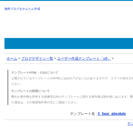
無料ブログをかんたん作成
ホーム
>
ブログデザイン一覧
>
ユーザー作成テンプレート「utf」
>
テンプレートHTML・CSSについて
公開されているテンプレートのHTMLに{ad}タグがないものありますので、エラーが表示され
ださい。
テンプレートの利用について
弊社が著作権を所有する画像等以外のテンプレートに関する著作権は制作者にあります。弊
た場合は、その都度制作者の方にご確認ください。
テンプレート名 :
3_faux_absolute
テ