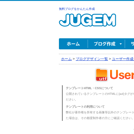
無料ブログをかんたん作成
ホーム
>
ブログデザイン一覧
>
ユーザー作成
テンプレートHTML・CSSについて
公開されているテンプレートのHTMLに{ad}タグ
ださい。
テンプレートの利用について
弊社が著作権を所有する画像等以外のテンプレー
た場合は、その都度制作者の方にご確認ください