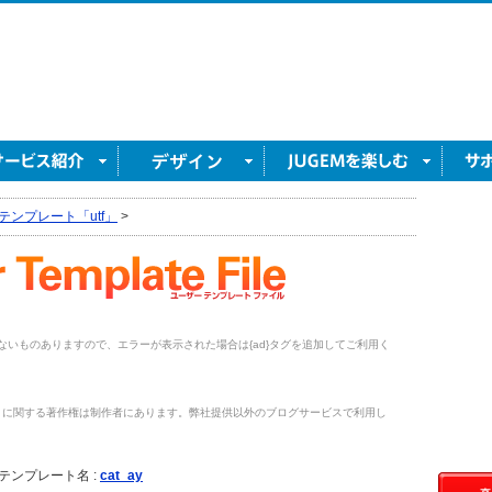
テンプレート「utf」
>
がないものありますので、エラーが表示された場合は{ad}タグを追加してご利用く
トに関する著作権は制作者にあります。弊社提供以外のブログサービスで利用し
。
テンプレート名 :
cat_ay