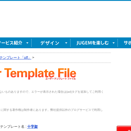
テンプレート「utf」
>
がないものありますので、エラーが表示された場合は{ad}タグを追加してご利用く
トに関する著作権は制作者にあります。弊社提供以外のブログサービスで利用し
。
テンプレート名 :
十字架