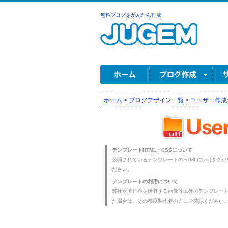
無料ブログをかんたん作成
ホーム
>
ブログデザイン一覧
>
ユーザー作成
テンプレートHTML・CSSについて
公開されているテンプレートのHTMLに{ad}タグ
ださい。
テンプレートの利用について
弊社が著作権を所有する画像等以外のテンプレー
た場合は、その都度制作者の方にご確認ください