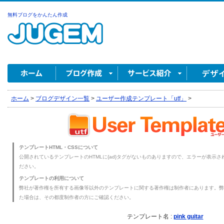
無料ブログをかんたん作成
ホーム
>
ブログデザイン一覧
>
ユーザー作成テンプレート「utf」
>
テンプレートHTML・CSSについて
公開されているテンプレートのHTMLに{ad}タグがないものありますので、エラーが表示され
ださい。
テンプレートの利用について
弊社が著作権を所有する画像等以外のテンプレートに関する著作権は制作者にあります。弊
た場合は、その都度制作者の方にご確認ください。
テンプレート名 :
pink guitar