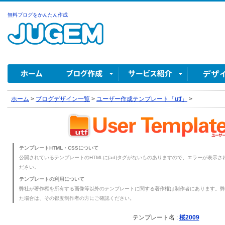
無料ブログをかんたん作成
ホーム
>
ブログデザイン一覧
>
ユーザー作成テンプレート「utf」
>
テンプレートHTML・CSSについて
公開されているテンプレートのHTMLに{ad}タグがないものありますので、エラーが表示され
ださい。
テンプレートの利用について
弊社が著作権を所有する画像等以外のテンプレートに関する著作権は制作者にあります。弊
た場合は、その都度制作者の方にご確認ください。
テンプレート名 :
桜2009