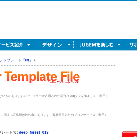
テンプレート「utf」
>
がないものありますので、エラーが表示された場合は{ad}タグを追加してご利用く
トに関する著作権は制作者にあります。弊社提供以外のブログサービスで利用し
。
レート名 :
deep_forest_019