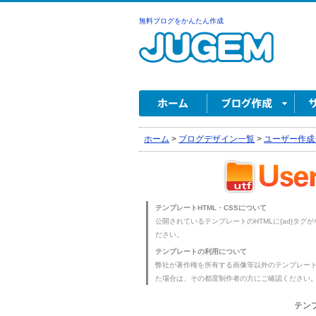
無料ブログをかんたん作成
ホーム
>
ブログデザイン一覧
>
ユーザー作成
テンプレートHTML・CSSについて
公開されているテンプレートのHTMLに{ad}タグ
ださい。
テンプレートの利用について
弊社が著作権を所有する画像等以外のテンプレー
た場合は、その都度制作者の方にご確認ください
テンプ