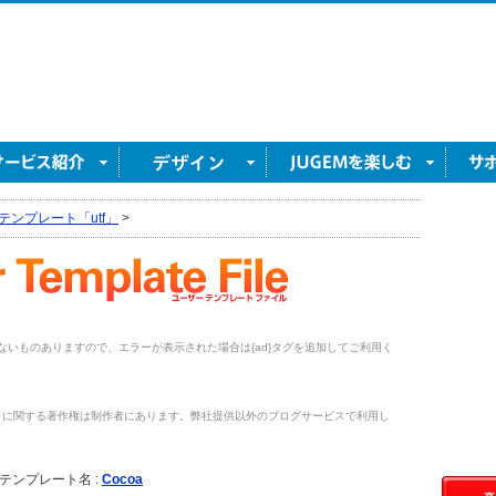
テンプレート「utf」
>
がないものありますので、エラーが表示された場合は{ad}タグを追加してご利用く
トに関する著作権は制作者にあります。弊社提供以外のブログサービスで利用し
。
テンプレート名 :
Cocoa