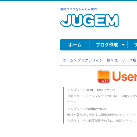
無料ブログをかんたん作成
ホーム
>
ブログデザイン一覧
>
ユーザー作成
テンプレートHTML・CSSについて
公開されているテンプレートのHTMLに{ad}タグ
ださい。
テンプレートの利用について
弊社が著作権を所有する画像等以外のテンプレー
た場合は、その都度制作者の方にご確認ください