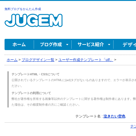
無料ブログをかんたん作成
ホーム
>
ブログデザイン一覧
>
ユーザー作成テンプレート「utf」
>
テンプレートHTML・CSSについて
公開されているテンプレートのHTMLに{ad}タグがないものありますので、エラーが表示され
ださい。
テンプレートの利用について
弊社が著作権を所有する画像等以外のテンプレートに関する著作権は制作者にあります。弊
た場合は、その都度制作者の方にご確認ください。
テンプレート名 :
泣きたい空色
テ