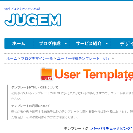
無料ブログをかんたん作成
ホーム
>
ブログデザイン一覧
>
ユーザー作成テンプレート「utf」
>
テンプレートHTML・CSSについて
公開されているテンプレートのHTMLに{ad}タグがないものありますので、エラーが表示され
ださい。
テンプレートの利用について
弊社が著作権を所有する画像等以外のテンプレートに関する著作権は制作者にあります。弊
た場合は、その都度制作者の方にご確認ください。
テンプレート名 :
バーバリチェックピンク*