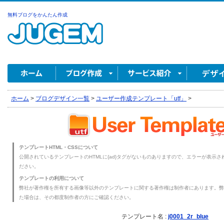
無料ブログをかんたん作成
ホーム
>
ブログデザイン一覧
>
ユーザー作成テンプレート「utf」
>
テンプレートHTML・CSSについて
公開されているテンプレートのHTMLに{ad}タグがないものありますので、エラーが表示され
ださい。
テンプレートの利用について
弊社が著作権を所有する画像等以外のテンプレートに関する著作権は制作者にあります。弊
た場合は、その都度制作者の方にご確認ください。
テンプレート名 :
j0001_2r_blue