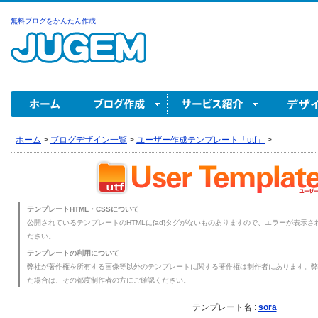
無料ブログをかんたん作成
ホーム
>
ブログデザイン一覧
>
ユーザー作成テンプレート「utf」
>
テンプレートHTML・CSSについて
公開されているテンプレートのHTMLに{ad}タグがないものありますので、エラーが表示され
ださい。
テンプレートの利用について
弊社が著作権を所有する画像等以外のテンプレートに関する著作権は制作者にあります。弊
た場合は、その都度制作者の方にご確認ください。
テンプレート名 :
sora