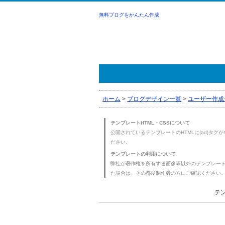
無料ブログをかんたん作成
ホーム
>
ブログデザイン一覧
>
ユーザー作成
テンプレートHTML・CSSについて
公開されているテンプレートのHTMLに{ad}タグ
ださい。
テンプレートの利用について
弊社が著作権を所有する画像等以外のテンプレー
た場合は、その都度制作者の方にご確認ください
テン