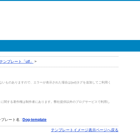
テンプレート「utf」
>
がないものありますので、エラーが表示された場合は{ad}タグを追加してご利用く
トに関する著作権は制作者にあります。弊社提供以外のブログサービスで利用し
。
プレート名 :
Dog-template