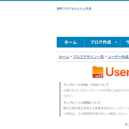
無料ブログをかんたん作成
ホーム
>
ブログデザイン一覧
>
ユーザー作成
テンプレートHTML・CSSについて
公開されているテンプレートのHTMLに{ad}タグ
ださい。
テンプレートの利用について
弊社が著作権を所有する画像等以外のテンプレー
た場合は、その都度制作者の方にご確認ください
テ