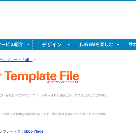
テンプレート「utf」
>
がないものありますので、エラーが表示された場合は{ad}タグを追加してご利用く
トに関する著作権は制作者にあります。弊社提供以外のブログサービスで利用し
。
ンプレート名 :
ribbon*lace