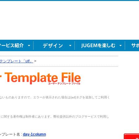
テンプレート「utf」
>
がないものありますので、エラーが表示された場合は{ad}タグを追加してご利用く
トに関する著作権は制作者にあります。弊社提供以外のブログサービスで利用し
。
ンプレート名 :
day-1column