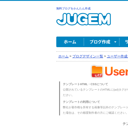
無料ブログをかんたん作成
ホーム
>
ブログデザイン一覧
>
ユーザー作成
テンプレートHTML・CSSについて
公開されているテンプレートのHTMLに{ad}タグ
ださい。
テンプレートの利用について
弊社が著作権を所有する画像等以外のテンプレー
た場合は、その都度制作者の方にご確認ください
テ