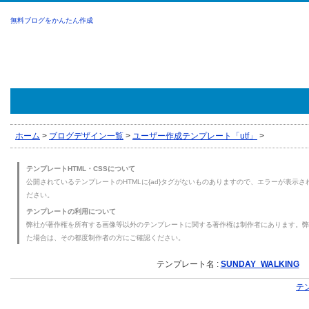
無料ブログをかんたん作成
ホーム
>
ブログデザイン一覧
>
ユーザー作成テンプレート「utf」
>
テンプレートHTML・CSSについて
公開されているテンプレートのHTMLに{ad}タグがないものありますので、エラーが表示され
ださい。
テンプレートの利用について
弊社が著作権を所有する画像等以外のテンプレートに関する著作権は制作者にあります。弊
た場合は、その都度制作者の方にご確認ください。
テンプレート名 :
SUNDAY_WALKING