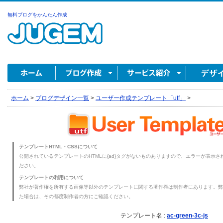
無料ブログをかんたん作成
ホーム
>
ブログデザイン一覧
>
ユーザー作成テンプレート「utf」
>
テンプレートHTML・CSSについて
公開されているテンプレートのHTMLに{ad}タグがないものありますので、エラーが表示され
ださい。
テンプレートの利用について
弊社が著作権を所有する画像等以外のテンプレートに関する著作権は制作者にあります。弊
た場合は、その都度制作者の方にご確認ください。
テンプレート名 :
ac-green-3c-js