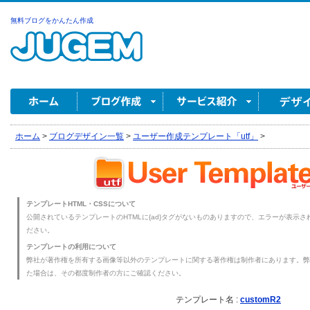
無料ブログをかんたん作成
ホーム
>
ブログデザイン一覧
>
ユーザー作成テンプレート「utf」
>
テンプレートHTML・CSSについて
公開されているテンプレートのHTMLに{ad}タグがないものありますので、エラーが表示され
ださい。
テンプレートの利用について
弊社が著作権を所有する画像等以外のテンプレートに関する著作権は制作者にあります。弊
た場合は、その都度制作者の方にご確認ください。
テンプレート名 :
customR2