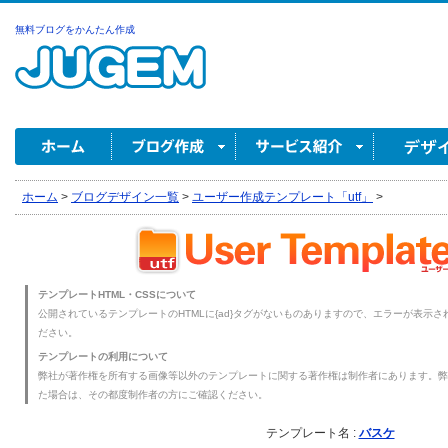
無料ブログをかんたん作成
ホーム
>
ブログデザイン一覧
>
ユーザー作成テンプレート「utf」
>
テンプレートHTML・CSSについて
公開されているテンプレートのHTMLに{ad}タグがないものありますので、エラーが表示され
ださい。
テンプレートの利用について
弊社が著作権を所有する画像等以外のテンプレートに関する著作権は制作者にあります。弊
た場合は、その都度制作者の方にご確認ください。
テンプレート名 :
バスケ