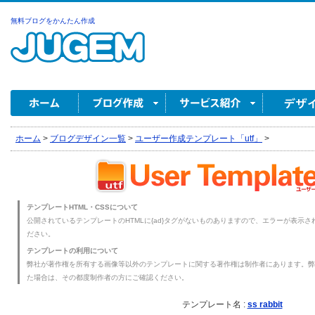
無料ブログをかんたん作成
ホーム
>
ブログデザイン一覧
>
ユーザー作成テンプレート「utf」
>
テンプレートHTML・CSSについて
公開されているテンプレートのHTMLに{ad}タグがないものありますので、エラーが表示され
ださい。
テンプレートの利用について
弊社が著作権を所有する画像等以外のテンプレートに関する著作権は制作者にあります。弊
た場合は、その都度制作者の方にご確認ください。
テンプレート名 :
ss rabbit