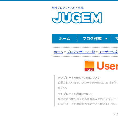
無料ブログをかんたん作成
ホーム
>
ブログデザイン一覧
>
ユーザー作成
テンプレートHTML・CSSについて
公開されているテンプレートのHTMLに{ad}タグ
ださい。
テンプレートの利用について
弊社が著作権を所有する画像等以外のテンプレー
た場合は、その都度制作者の方にご確認ください
テ