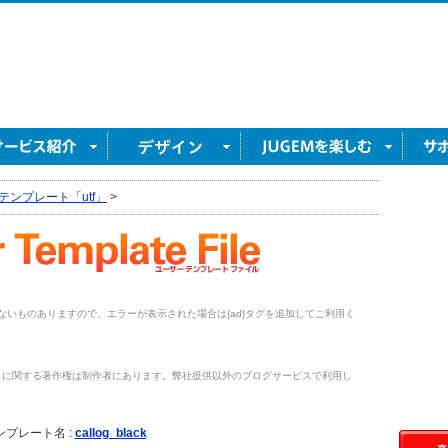
テンプレート「utf」
>
がないものありますので、エラーが表示された場合は{ad}タグを追加してご利用く
トに関する著作権は制作者にあります。弊社提供以外のブログサービスで利用し
。
ンプレート名 :
callog_black