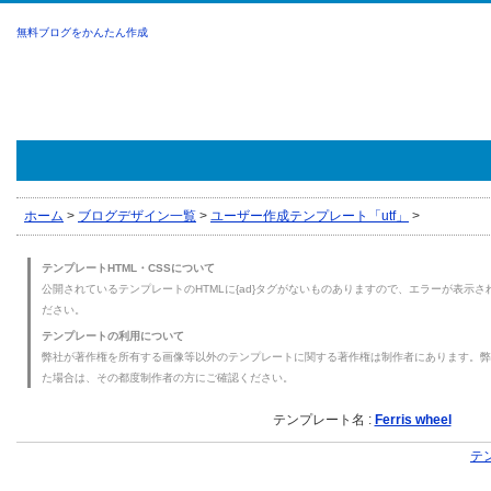
無料ブログをかんたん作成
ホーム
>
ブログデザイン一覧
>
ユーザー作成テンプレート「utf」
>
テンプレートHTML・CSSについて
公開されているテンプレートのHTMLに{ad}タグがないものありますので、エラーが表示され
ださい。
テンプレートの利用について
弊社が著作権を所有する画像等以外のテンプレートに関する著作権は制作者にあります。弊
た場合は、その都度制作者の方にご確認ください。
テンプレート名 :
Ferris wheel