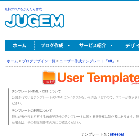
無料ブログをかんたん作成
ホーム
>
ブログデザイン一覧
>
ユーザー作成テンプレート「utf」
>
テンプレートHTML・CSSについて
公開されているテンプレートのHTMLに{ad}タグがないものありますので、エラーが表示され
ださい。
テンプレートの利用について
弊社が著作権を所有する画像等以外のテンプレートに関する著作権は制作者にあります。弊
た場合は、その都度制作者の方にご確認ください。
テンプレート名 :
sheepa!