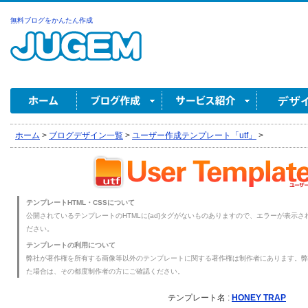
無料ブログをかんたん作成
ホーム
>
ブログデザイン一覧
>
ユーザー作成テンプレート「utf」
>
テンプレートHTML・CSSについて
公開されているテンプレートのHTMLに{ad}タグがないものありますので、エラーが表示され
ださい。
テンプレートの利用について
弊社が著作権を所有する画像等以外のテンプレートに関する著作権は制作者にあります。弊
た場合は、その都度制作者の方にご確認ください。
テンプレート名 :
HONEY TRAP