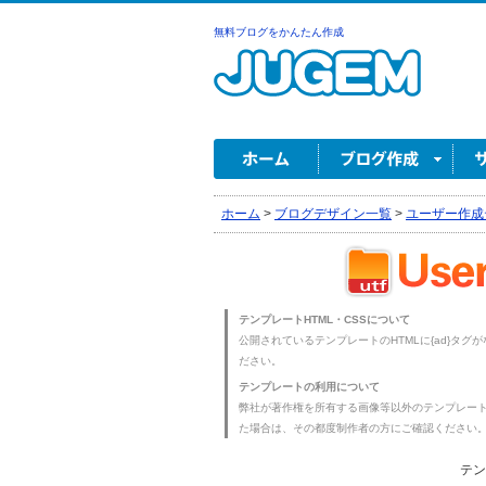
無料ブログをかんたん作成
ホーム
>
ブログデザイン一覧
>
ユーザー作成
テンプレートHTML・CSSについて
公開されているテンプレートのHTMLに{ad}タグ
ださい。
テンプレートの利用について
弊社が著作権を所有する画像等以外のテンプレー
た場合は、その都度制作者の方にご確認ください
テン