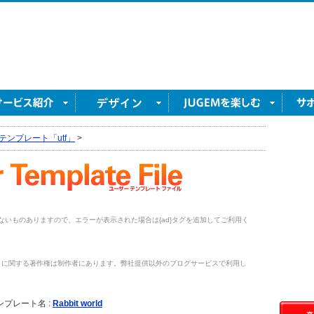
テンプレート「utf」
>
がないものありますので、エラーが表示された場合は{ad}タグを追加してご利用く
トに関する著作権は制作者にあります。弊社提供以外のブログサービスで利用し
。
ンプレート名 :
Rabbit world