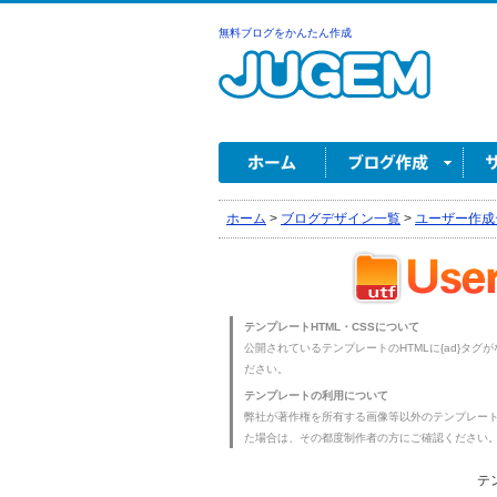
無料ブログをかんたん作成
ホーム
>
ブログデザイン一覧
>
ユーザー作成
テンプレートHTML・CSSについて
公開されているテンプレートのHTMLに{ad}タグ
ださい。
テンプレートの利用について
弊社が著作権を所有する画像等以外のテンプレー
た場合は、その都度制作者の方にご確認ください
テ