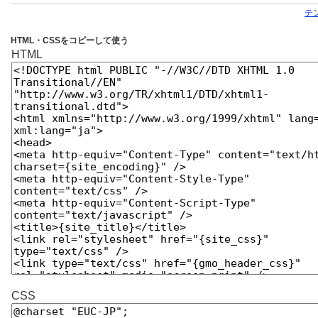
テ
HTML・CSSをコピーして使う
HTML
CSS