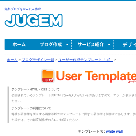
無料ブログをかんたん作成
ホーム
>
ブログデザイン一覧
>
ユーザー作成テンプレート「utf」
>
テンプレートHTML・CSSについて
公開されているテンプレートのHTMLに{ad}タグがないものありますので、エラーが表示され
ださい。
テンプレートの利用について
弊社が著作権を所有する画像等以外のテンプレートに関する著作権は制作者にあります。弊
た場合は、その都度制作者の方にご確認ください。
テンプレート名 :
white wall