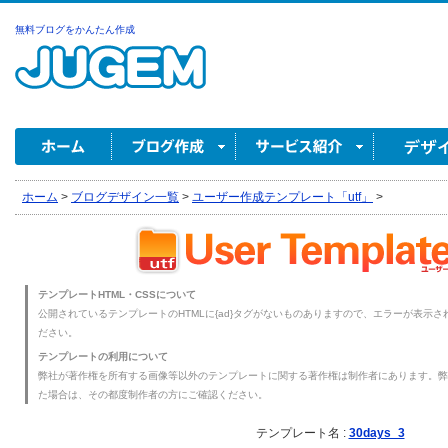
無料ブログをかんたん作成
ホーム
>
ブログデザイン一覧
>
ユーザー作成テンプレート「utf」
>
テンプレートHTML・CSSについて
公開されているテンプレートのHTMLに{ad}タグがないものありますので、エラーが表示され
ださい。
テンプレートの利用について
弊社が著作権を所有する画像等以外のテンプレートに関する著作権は制作者にあります。弊
た場合は、その都度制作者の方にご確認ください。
テンプレート名 :
30days_3