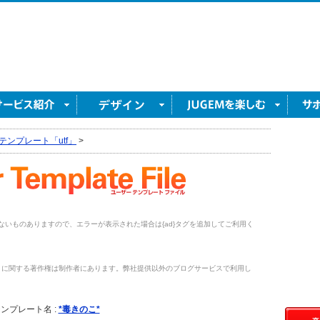
テンプレート「utf」
>
がないものありますので、エラーが表示された場合は{ad}タグを追加してご利用く
トに関する著作権は制作者にあります。弊社提供以外のブログサービスで利用し
。
ンプレート名 :
*毒きのこ*