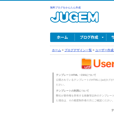
無料ブログをかんたん作成
ホーム
>
ブログデザイン一覧
>
ユーザー作成
テンプレートHTML・CSSについて
公開されているテンプレートのHTMLに{ad}タグ
ださい。
テンプレートの利用について
弊社が著作権を所有する画像等以外のテンプレー
た場合は、その都度制作者の方にご確認ください
テ