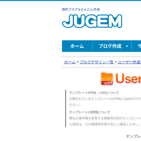
無料ブログをかんたん作成
ホーム
>
ブログデザイン一覧
>
ユーザー作成
テンプレートHTML・CSSについて
公開されているテンプレートのHTMLに{ad}タグ
ださい。
テンプレートの利用について
弊社が著作権を所有する画像等以外のテンプレー
た場合は、その都度制作者の方にご確認ください
テンプレ