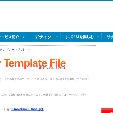
テンプレート「utf」
>
がないものありますので、エラーが表示された場合は{ad}タグを追加してご利用く
トに関する著作権は制作者にあります。弊社提供以外のブログサービスで利用し
。
ート名 :
SimplePink-L (nba仕様)