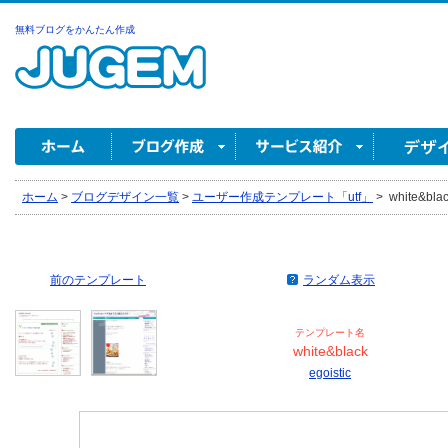
無料ブログをかんたん作成
ホーム
>
ブログデザイン一覧
>
ユーザー作成テンプレート「utf」
>
white&blac
前のテンプレート
ランダム表示
テンプレート名
white&black
egoistic