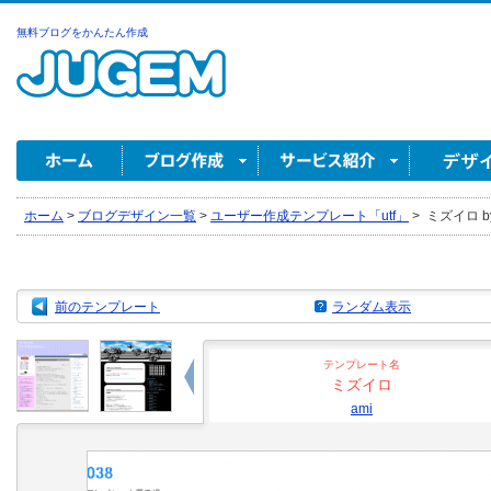
無料ブログをかんたん作成
ホーム
>
ブログデザイン一覧
>
ユーザー作成テンプレート「utf」
>
ミズイロ by
前のテンプレート
ランダム表示
テンプレート名
ミズイロ
ami