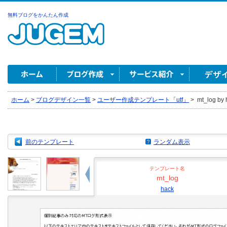
無料ブログをかんたん作成
ホーム
>
ブログデザイン一覧
>
ユーザー作成テンプレート「utf」
>
mt_log by 
前のテンプレート
ランダム表示
テンプレート名
mt_log
hack