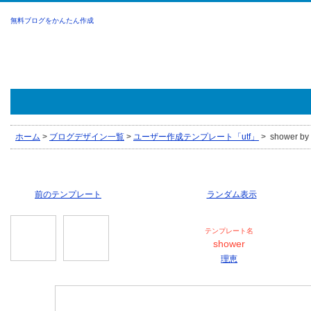
無料ブログをかんたん作成
ホーム
>
ブログデザイン一覧
>
ユーザー作成テンプレート「utf」
>
shower b
前のテンプレート
ランダム表示
テンプレート名
shower
理恵