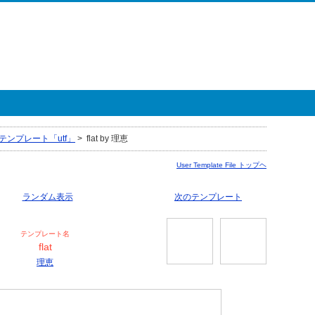
テンプレート「utf」
>
flat by 理恵
User Template File トップヘ
ランダム表示
次のテンプレート
テンプレート名
flat
理恵