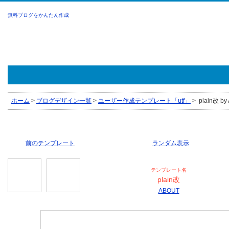
無料ブログをかんたん作成
ホーム
>
ブログデザイン一覧
>
ユーザー作成テンプレート「utf」
>
plain改 by
前のテンプレート
ランダム表示
テンプレート名
plain改
ABOUT