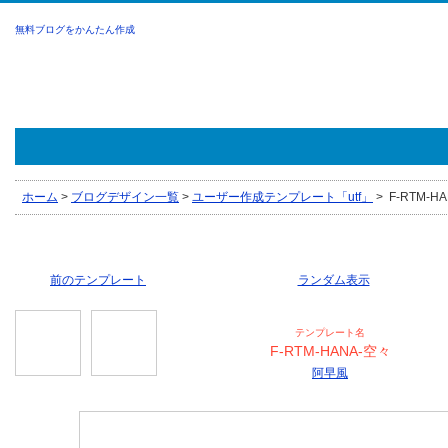
無料ブログをかんたん作成
ホーム
>
ブログデザイン一覧
>
ユーザー作成テンプレート「utf」
>
F-RTM-H
前のテンプレート
ランダム表示
テンプレート名
F-RTM-HANA-空々
阿早風