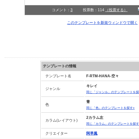
コメント：
3
投票数：114
（投票する）
このテンプレートを新規ウィンドウで開く
テンプレートの情報
テンプレート名
F-RTM-HANA-空々
キレイ
ジャンル
同じ「ジャンル」のテンプレートを探
青
色
同じ「色」のテンプレートを探す»
2カラム左
カラム(レイアウト)
同じ「カラム」のテンプレートを探す
クリエイター
阿早風