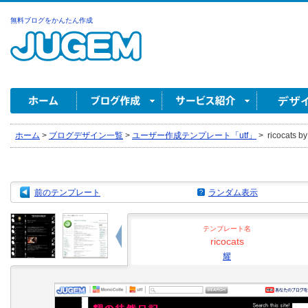
無料ブログをかんたん作成
ホーム
>
ブログデザイン一覧
>
ユーザー作成テンプレート「utf」
>
ricocats b
前のテンプレート
ランダム表示
テンプレート名
ricocats
耀