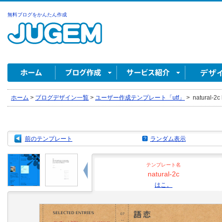
無料ブログをかんたん作成
ホーム
>
ブログデザイン一覧
>
ユーザー作成テンプレート「utf」
>
natural-2
前のテンプレート
ランダム表示
テンプレート名
natural-2c
はこ。