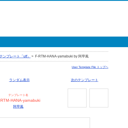
テンプレート「utf」
>
F-RTM-HANA-yamabuki by 阿早風
User Template File トップヘ
ランダム表示
次のテンプレート
テンプレート名
-RTM-HANA-yamabuki
阿早風