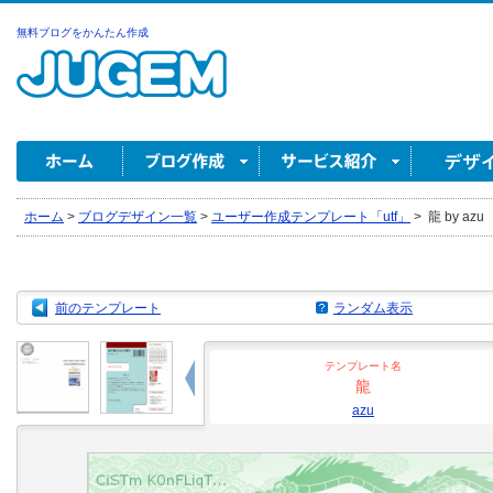
無料ブログをかんたん作成
ホーム
>
ブログデザイン一覧
>
ユーザー作成テンプレート「utf」
>
龍 by azu
前のテンプレート
ランダム表示
テンプレート名
龍
azu