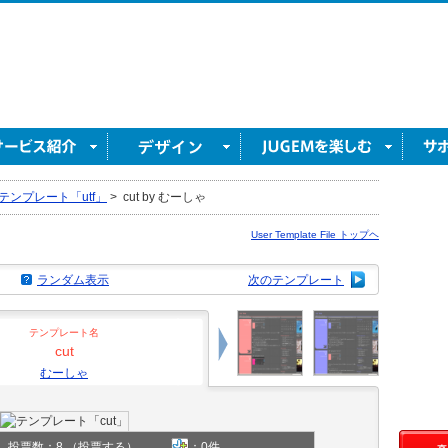
テンプレート「utf」
>
cut by むーしゃ
User Template File トップヘ
ランダム表示
次のテンプレート
テンプレート名
cut
むーしゃ
投票数：8
（投票する）
：0件