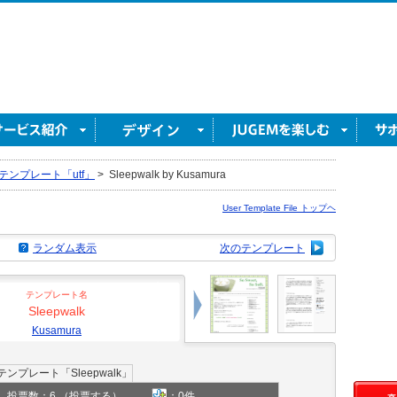
テンプレート「utf」
>
Sleepwalk by Kusamura
User Template File トップヘ
ランダム表示
次のテンプレート
テンプレート名
Sleepwalk
Kusamura
投票数：6
（投票する）
：0件