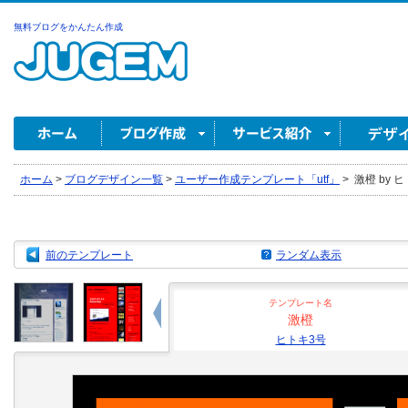
無料ブログをかんたん作成
ホーム
>
ブログデザイン一覧
>
ユーザー作成テンプレート「utf」
>
激橙 by 
前のテンプレート
ランダム表示
テンプレート名
激橙
ヒトキ3号