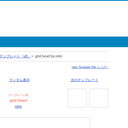
テンプレート「utf」
>
grid heart by nirin
User Template File トップヘ
ランダム表示
次のテンプレート
テンプレート名
grid heart
nirin